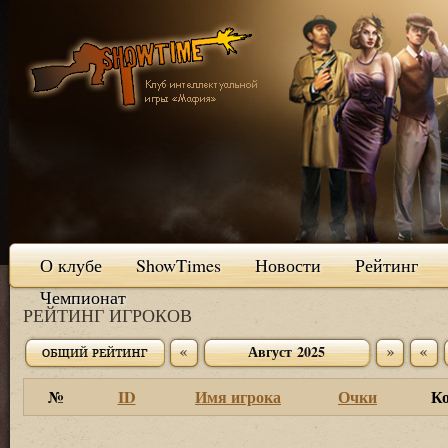
О клубе
ShowTimes
Новости
Рейтинг
Чемпионат
РЕЙТИНГ ИГРОКОВ
Август 2025
№
ID
Имя игрока
Очки
К